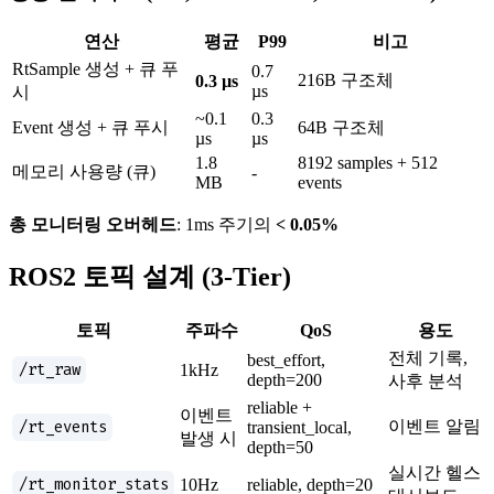
연산
평균
P99
비고
RtSample 생성 + 큐 푸
0.7
216B 구조체
0.3 µs
µs
시
~0.1
0.3
Event 생성 + 큐 푸시
64B 구조체
µs
µs
1.8
8192 samples + 512
메모리 사용량 (큐)
-
MB
events
총 모니터링 오버헤드
: 1ms 주기의
< 0.05%
ROS2 토픽 설계 (3-Tier)
토픽
주파수
QoS
용도
전체 기록,
best_effort,
/rt_raw
1kHz
depth=200
사후 분석
reliable +
이벤트
/rt_events
이벤트 알림
transient_local,
발생 시
depth=50
실시간 헬스
/rt_monitor_stats
10Hz
reliable, depth=20