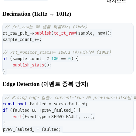
대시보드
Decimation (1kHz → 10Hz)
// /rt_raw는 매 샘플 퍼블리시 (1kHz)
rt_raw_pub_
->
publish
(
to_rt_raw
(
sample
,
 now
)
)
;
sample_count_
++
;
// /rt_monitor_stats는 100:1 데시메이션 (10Hz)
if
(
sample_count_ 
%
100
==
0
)
{
publish_stats
(
)
;
}
Edge Detection (이벤트 중복 방지)
// Rising edge 검출: current=true && previous=fals
const
bool
 faulted 
=
 servo
.
faulted
;
if
(
faulted 
&&
!
prev_faulted_
)
{
emit
(
EventType
::
SERVO_FAULT
,
.
.
.
)
;
}
prev_faulted_ 
=
 faulted
;