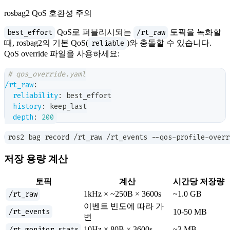
rosbag2 QoS 호환성 주의
best_effort
QoS로 퍼블리시되는
/rt_raw
토픽을 녹화할
때, rosbag2의 기본 QoS(
reliable
)와 충돌할 수 있습니다.
QoS override 파일을 사용하세요:
# qos_override.yaml
/rt_raw
:
reliability
:
 best_effort
history
:
 keep_last
depth
:
200
ros2 bag record /rt_raw /rt_events --qos-profile-overr
저장 용량 계산
토픽
계산
시간당 저장량
/rt_raw
1kHz × ~250B × 3600s
~1.0 GB
이벤트 빈도에 따라 가
/rt_events
10-50 MB
변
/rt_monitor_stats
10Hz × 80B × 3600s
~3 MB