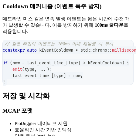
Cooldown 메커니즘 (이벤트 폭주 방지)
데드라인 미스 같은 연속 발생 이벤트는 짧은 시간에 수천 개
가 발생할 수 있습니다. 이를 방지하기 위해
100ms 쿨다운
을
적용합니다:
// 같은 타입의 이벤트는 100ms 이내 재발생 시 무시
constexpr
auto
 kEventCooldown 
=
 std
::
chrono
::
milliseco
if
(
now 
-
 last_event_time_
[
type
]
>
 kEventCooldown
)
{
emit
(
type
,
.
.
.
)
;
    last_event_time_
[
type
]
=
 now
;
}
저장 및 시각화
MCAP 포맷
PlotJuggler 네이티브 지원
효율적인 시간 기반 인덱싱