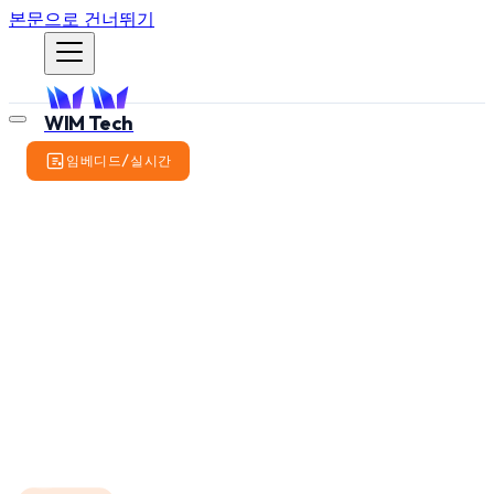
본문으로 건너뛰기
WIM Tech
임베디드/실시간
1kHz 실시간 로봇 제어 시스
템 모니터링 아키텍처
EtherCAT 기반 1kHz 실시간 제어 루프의 성능 데이터를 안
전하게 수집, 저장, 시각화하는 모니터링 아키텍처를 설계합
니다. Lock-free SPSC Queue와 ROS2 토픽 계층화로 RT
결정성을 유지하면서 디버깅 데이터를 확보합니다.
WIM Robotics Team
2026년 1월 12일
·
WR