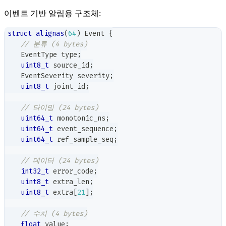
이벤트 기반 알림용 구조체:
struct
alignas
(
64
)
 Event 
{
// 분류 (4 bytes)
    EventType type
;
uint8_t
 source_id
;
    EventSeverity severity
;
uint8_t
 joint_id
;
// 타이밍 (24 bytes)
uint64_t
 monotonic_ns
;
uint64_t
 event_sequence
;
uint64_t
 ref_sample_seq
;
// 데이터 (24 bytes)
int32_t
 error_code
;
uint8_t
 extra_len
;
uint8_t
 extra
[
21
]
;
// 수치 (4 bytes)
float
 value
;