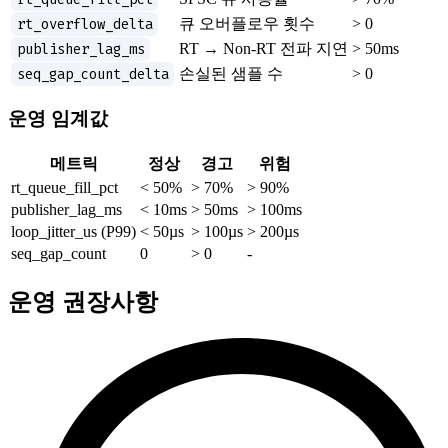
rt_overflow_delta
큐 오버플로우 횟수
> 0
publisher_lag_ms
RT → Non-RT 전파 지연
> 50ms
seq_gap_count_delta
손실된 샘플 수
> 0
운영 임계값
메트릭
정상
경고
위험
rt_queue_fill_pct
< 50%
> 70%
> 90%
publisher_lag_ms
< 10ms
> 50ms
> 100ms
loop_jitter_us (P99)
< 50µs
> 100µs
> 200µs
seq_gap_count
0
> 0
-
운영 권장사항