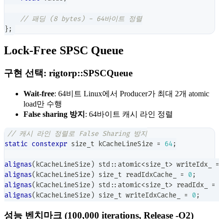
// 패딩 (8 bytes) - 64바이트 정렬
}
;
Lock-Free SPSC Queue
구현 선택: rigtorp::SPSCQueue
Wait-free
: 64비트 Linux에서 Producer가 최대 2개 atomic
load만 수행
False sharing 방지
: 64바이트 캐시 라인 정렬
// 캐시 라인 정렬로 False Sharing 방지
static
constexpr
 size_t kCacheLineSize 
=
64
;
alignas
(
kCacheLineSize
)
 std
::
atomic
<
size_t
>
 writeIdx_ 
alignas
(
kCacheLineSize
)
 size_t readIdxCache_ 
=
0
;
alignas
(
kCacheLineSize
)
 std
::
atomic
<
size_t
>
 readIdx_ 
=
alignas
(
kCacheLineSize
)
 size_t writeIdxCache_ 
=
0
;
성능 벤치마크 (100,000 iterations, Release -O2)