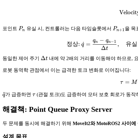
Velocit
P_n
P_{n+1}
포인트
P
유실 시, 컨트롤러는 다음 타임슬롯에서
P
을 목
+
1
n
n
−
q
q
−
1
n
n
정상
:
˙
=
,
유실
q
Δ
t
\Delta
Δ
동일한 제어 주기
t
내에 약 2배의 거리를 이동해야 하므로, 
t
로봇 동역학 관점에서 이는 급격한 토크 변화로 이어집니다:
=
τ
M
\ddot{q}
¨
\tau
q
가 급증하면
τ
(관절 토크)도 급증하여 모터 보호 회로가 동
해결책: Point Queue Proxy Server
두 문제를 동시에 해결하기 위해
MoveIt2와 MotoROS2 사이에
설계 목표