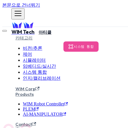
본문으로 건너뛰기
WIM Tech
아티클
카테고리
시스템 통합
비전/추론
제어
시뮬레이터
MotoROS2 
임베디드/실시간
시스템 통합
200포인
인지/캘리브레이션
WIM Corp
Products
Yaskawa 산업용 로봇의 Mo
WIM Robot Controller
를 해결하기 위한 Proxy Se
PLEM
AI-MANIPULATOR
WIM Robotics Team
2025년
Contact
·
WR