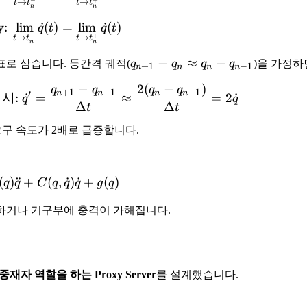
−
+
→
→
t
t
t
t
n
n
y:
lim
\text{Velocity: } \lim_{t \to t_n^-} \dot{q}(
˙
(
)
=
lim
˙
(
)
q
t
q
t
−
+
→
→
t
t
t
t
n
n
q_{n+1}
−
≈
−
표로 삼습니다. 등간격 궤적(
q
q
q
q
)을 가정하
+
1
−
1
n
n
n
n
- q_n
−
2
(
−
)
\text{정상: } \dot{q} = \frac{q_n - q_{n-1}}{
q
q
q
q
+
1
−
1
−
1
\approx
n
n
n
n
′
시
:
˙
=
≈
=
2
˙
q
q
Δ
Δ
t
t
q_n -
q_{n-1}
요구 속도가 2배로 급증합니다.
(
)
¨
+
\tau = M(q)\ddot{q} + C(q, \dot{q})\dot{q}
(
,
˙
)
˙
+
(
)
q
q
C
q
q
q
g
q
작하거나 기구부에 충격이 가해집니다.
 중재자 역할을 하는 Proxy Server
를 설계했습니다.