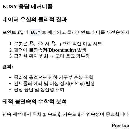
BUSY 응답 메커니즘
데이터 유실의 물리적 결과
P_n
포인트
P
이
BUSY
로 폐기되고 클라이언트가 이를 재전송하지
n
P_{n-
P_{n+1}
로봇은
P
에서
P
으로 직접 이동 시도
−
1
+
1
n
n
1}
궤적에
불연속점(Discontinuity)
발생
급격한 위치 변화 → 모터 토크 과부하
결과:
물리적 충격으로 인한 기구부 손상 위험
컨트롤러 에러 및 비상 정지(E-Stop) 발생
공정 중단 및 생산성 저하
궤적 불연속의 수학적 분석
q
\dot{q}
˙
\ddot{q}
¨
연속 궤적에서 위치
q
, 속도
q
, 가속도
q
의 연속성이 중요합니다
Positio