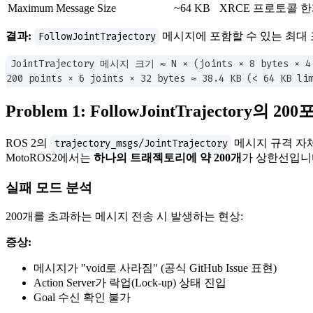
Maximum Message Size
~64 KB
XRCE 프로토콜 
결과:
FollowJointTrajectory
메시지에 포함할 수 있는 최대
JointTrajectory 메시지 크기 ≈ N × (joints × 8 bytes × 4 
200 points × 6 joints × 32 bytes ≈ 38.4 KB (< 64 KB li
Problem 1: FollowJointTrajectory의 
ROS 2의
trajectory_msgs/JointTrajectory
메시지 규격 자체
MotoROS2에서는
하나의 트래젝토리에 약 200개
가 상한선입니
실패 모드 분석
200개를 초과하는 메시지 전송 시 발생하는 현상:
증상:
메시지가 "void로 사라짐" (공식 GitHub Issue 표현)
Action Server가 락업(Lock-up) 상태 진입
Goal 수신 확인 불가