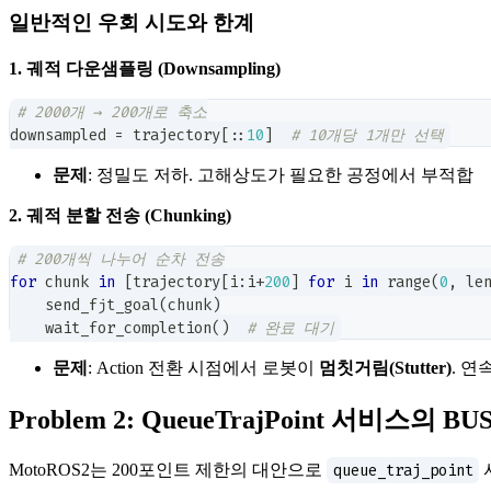
일반적인 우회 시도와 한계
1. 궤적 다운샘플링 (Downsampling)
# 2000개 → 200개로 축소
downsampled 
=
 trajectory
[
:
:
10
]
# 10개당 1개만 선택
문제
: 정밀도 저하. 고해상도가 필요한 공정에서 부적합
2. 궤적 분할 전송 (Chunking)
# 200개씩 나누어 순차 전송
for
 chunk 
in
[
trajectory
[
i
:
i
+
200
]
for
 i 
in
range
(
0
,
le
    send_fjt_goal
(
chunk
)
    wait_for_completion
(
)
# 완료 대기
문제
: Action 전환 시점에서 로봇이
멈칫거림(Stutter)
. 연
Problem 2: QueueTrajPoint 서비스의 B
MotoROS2는 200포인트 제한의 대안으로
queue_traj_point