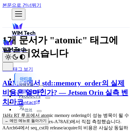
본문으로 건너뛰기
WIM Tech
1개 문서가 "atomic" 태그에
WIM Tech
분류되었습니다
모든 태그 보기
아티클
ARM64에서 std::memory_order의 실제
카테고리
WIM Corp
비용은 얼마인가? — Jetson Orin 실측 벤
PRODUCTS
치마크
Contact
언어
1kHz RT 루프에서 atomic memory ordering이 성능 병목이 될 수
← 메인 메뉴로 돌아가기
있는지 Jetson Orin(Cortex-A78AE)에서 직접 측정했습니다.
AArch64에서 seq_cst와 release/acquire의 비용은 사실상 동일하