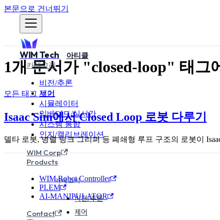
본문으로 건너뛰기
WIM Tech
아티클
1개 문서가 "closed-loop"
카테고리
비전/추론
제어
모든 태그 보기
시뮬레이터
임베디드/실시간
Isaac Sim에서 Closed Loop 로봇 다루기
시스템 통합
인지/캘리브레이션
델타 로봇, 병렬 링크 그리퍼 등 폐쇄형 루프 구조의 로봇이 Isaac Sim
WIM Corp
Products
WIM Robot Controller
카테고리
PLEM
AI-MANIPULATOR
비전/추론
제어
Contact