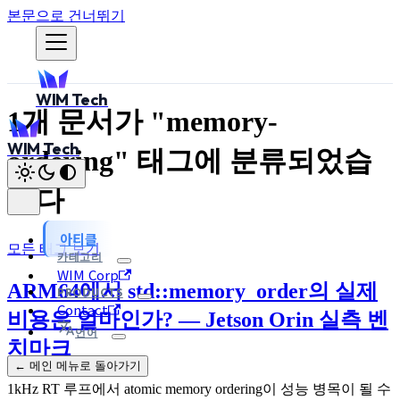
본문으로 건너뛰기
WIM Tech
1개 문서가 "memory-
WIM Tech
ordering" 태그에 분류되었습
니다
아티클
모든 태그 보기
카테고리
WIM Corp
ARM64에서 std::memory_order의 실제
PRODUCTS
Contact
비용은 얼마인가? — Jetson Orin 실측 벤
언어
치마크
← 메인 메뉴로 돌아가기
1kHz RT 루프에서 atomic memory ordering이 성능 병목이 될 수