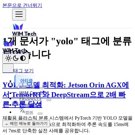
본문으로 건너뛰기
WIM Tech
1개 문서가 "yolo" 태그에 분류
WIM Tech
되었습니다
모든 태그 보기
아티클
YOLO 모델 최적화: Jetson Orin AGX에
카테고리
WIM Corp
서 TensorRT와 DeepStream으로 2배 빠
PRODUCTS
른 추론 달성
Contact
언어
재활용 플라스틱 분류 시스템에서 PyTorch 기반 YOLO 모델을
← 메인 메뉴로 돌아가기
TensorRT와 DeepStream으로 최적화하여 추론 속도를 15ms에
서 7ms로 단축한 실전 사례를 공유합니다.