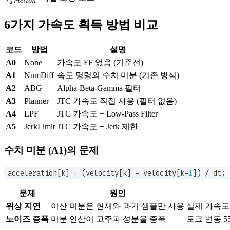
f
r
i
c
t
i
o
n
6가지 가속도 획득 방법 비교
코드
방법
설명
A0
None
가속도 FF 없음 (기준선)
A1
NumDiff
속도 명령의 수치 미분 (기존 방식)
A2
ABG
Alpha-Beta-Gamma 필터
A3
Planner
JTC 가속도 직접 사용 (필터 없음)
A4
LPF
JTC 가속도 + Low-Pass Filter
A5
JerkLimit
JTC 가속도 + Jerk 제한
수치 미분 (A1)의 문제
acceleration
[
k
]
=
(
velocity
[
k
]
-
 velocity
[
k
-
1
]
)
/
 dt
;
문제
원인
위상 지연
이산 미분은 현재와 과거 샘플만 사용
실제 가속도
노이즈 증폭
미분 연산이 고주파 성분을 증폭
토크 변동 5