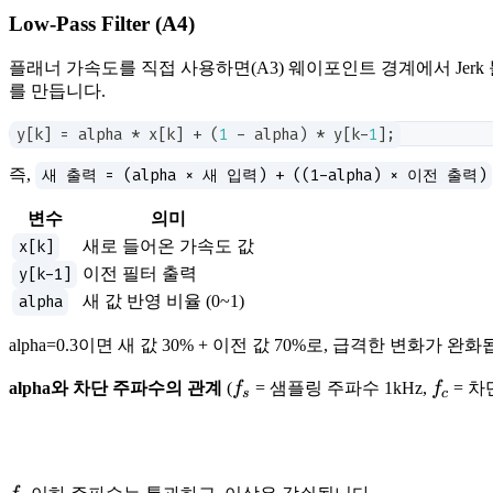
Low-Pass Filter (A4)
플래너 가속도를 직접 사용하면(A3) 웨이포인트 경계에서 Jer
를 만듭니다.
y
[
k
]
=
 alpha 
*
 x
[
k
]
+
(
1
-
 alpha
)
*
 y
[
k
-
1
]
;
즉,
새 출력 = (alpha × 새 입력) + ((1-alpha) × 이전 출력)
변수
의미
x[k]
새로 들어온 가속도 값
y[k-1]
이전 필터 출력
alpha
새 값 반영 비율 (0~1)
alpha=0.3이면 새 값 30% + 이전 값 70%로, 급격한 변화가 완
f_s
f_c
alpha와 차단 주파수의 관계
(
f
= 샘플링 주파수 1kHz,
f
= 차
s
c