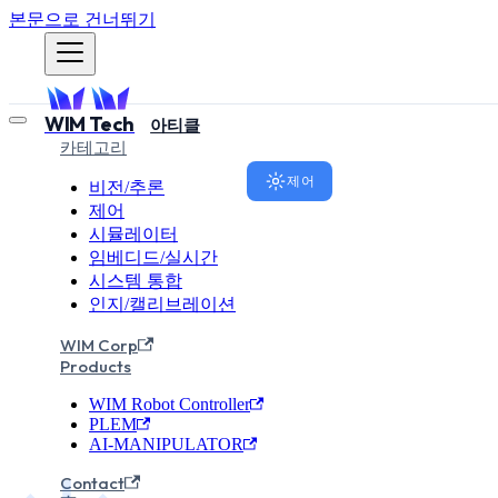
본문으로 건너뛰기
WIM Tech
아티클
카테고리
제어
비전/추론
제어
시뮬레이터
로봇 위치 
임베디드/실시간
시스템 통합
워드 최적
인지/캘리브레이션
WIM Corp
Products
6축 로봇 암의 가속도 피드포
WIM Robot Controller
가속도 + LPF 조합으로 위치
PLEM
AI-MANIPULATOR
WIM Robotics Team
2026년
Contact
·
WR