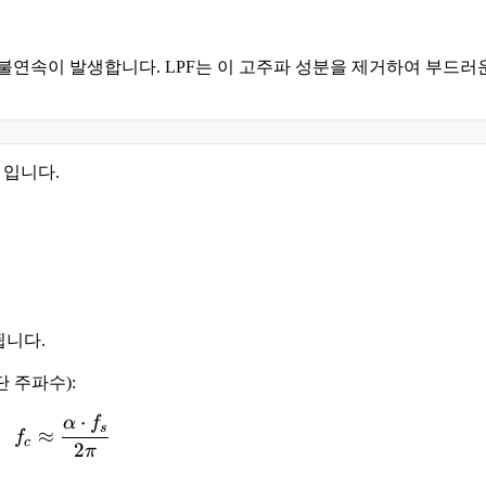
k 불연속이 발생합니다. LPF는 이 고주파 성분을 제거하여 부드러
입니다.
화됩니다.
단 주파수):
⋅
α
f
f_c \approx \frac{\alpha \cdot f_s}{2\pi}
s
≈
f
c
2
π