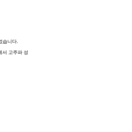
없습니다.
에서 고주파 성
+ g(q) + \tau_{friction}