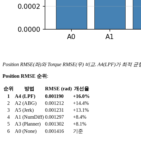
Position RMSE(좌)와 Torque RMSE(우) 비교. A4(LPF)가 최적 
Position RMSE 순위
:
순위
방법
RMSE (rad)
개선율
1
A4 (LPF)
0.001190
+16.0%
2
A2 (ABG)
0.001212
+14.4%
3
A5 (Jerk)
0.001231
+13.1%
4
A1 (NumDiff)
0.001297
+8.4%
5
A3 (Planner)
0.001302
+8.1%
6
A0 (None)
0.001416
기준