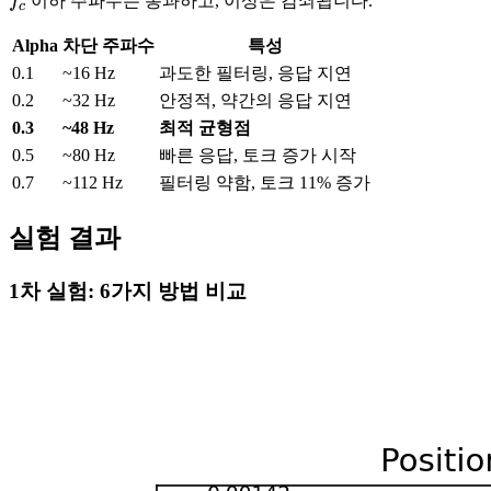
f_c
f
이하 주파수는 통과하고, 이상은 감쇠됩니다.
c
Alpha
차단 주파수
특성
0.1
~16 Hz
과도한 필터링, 응답 지연
0.2
~32 Hz
안정적, 약간의 응답 지연
0.3
~48 Hz
최적 균형점
0.5
~80 Hz
빠른 응답, 토크 증가 시작
0.7
~112 Hz
필터링 약함, 토크 11% 증가
실험 결과
1차 실험: 6가지 방법 비교