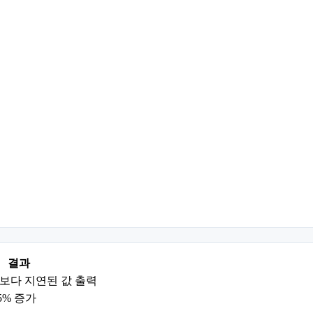
결과
보다 지연된 값 출력
5% 증가