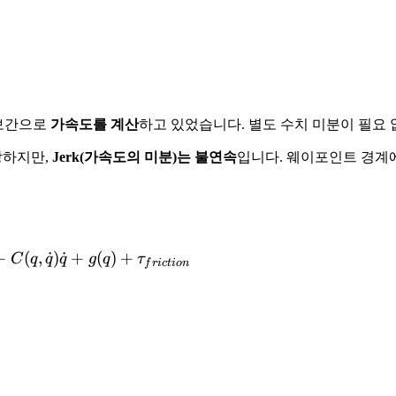
ine 보간으로
가속도를 계산
하고 있었습니다. 별도 수치 미분이 필요 
보장하지만,
Jerk(가속도의 미분)는 불연속
입니다. 웨이포인트 경계
+
(
,
˙
\tau = M(q)\ddot{q} + C(q, \dot{q})\dot{q} 
)
˙
+
(
)
+
C
q
q
q
g
q
τ
f
r
i
c
t
i
o
n