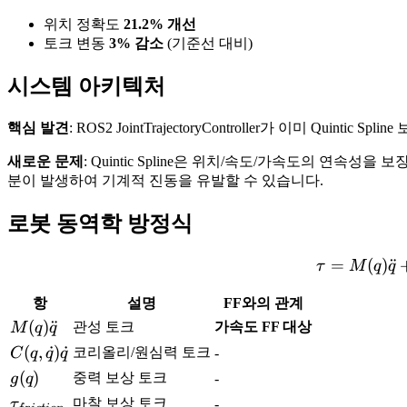
위치 정확도
21.2% 개선
토크 변동
3% 감소
(기준선 대비)
시스템 아키텍처
핵심 발견
: ROS2 JointTrajectoryController가 이미 Quintic Spl
새로운 문제
: Quintic Spline은 위치/속도/가속도의 연속성을 
분이 발생하여 기계적 진동을 유발할 수 있습니다.
로봇 동역학 방정식
=
(
)
¨
τ
M
q
q
항
설명
FF와의 관계
M(q)\ddot{q}
(
)
¨
관성 토크
가속도 FF 대상
M
q
q
C(q,
(
,
˙
)
˙
코리올리/원심력 토크
C
q
q
q
-
\dot{q})\dot{q}
g(q)
(
)
중력 보상 토크
g
q
-
\tau_{friction}
마찰 보상 토크
τ
-