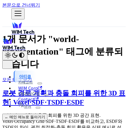
본문으로 건너뛰기
WIM Tech
1개 문서가 "world-
WIM Tech
representation" 태그에 분류되
었습니다
아티클
모든 태그 보기
카테고리
WIM Corp
로봇 경로 계획과 충돌 회피를 위한 3D 표
PRODUCTS
Contact
현: Voxel·SDF·TSDF·ESDF
언어
로봇 경로 계획과 충돌 회피를 위한 3D 공간 표현.
← 메인 메뉴로 돌아가기
Voxel·Occupancy Grid·SDF·TSDF·ESDF를 비교하고, ESDF와
TSDF의 차이, 궤적 최적화·충돌 회피 활용을 실제 예시로 설