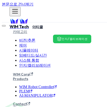
본문으로 건너뛰기
WIM Tech
아티클
카테고리
인지/캘리브레이션
비전/추론
제어
시뮬레이터
로봇 경로 
임베디드/실시간
시스템 통합
Voxel·SDF
인지/캘리브레이션
WIM Corp
Products
로봇 경로 계획과 충돌 회피를 위한 
WIM Robot Controller
비교하고, ESDF와 TSDF의
PLEM
AI-MANIPULATOR
WIM Robotics Team
2026년
Contact
·
WR