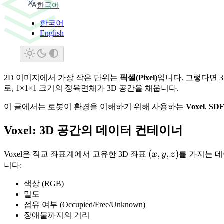
한국어
robotics
sim-to-real
vox
한국어
English
2D 이미지에서 가장 작은 단위는
픽셀(Pixel)
입니다. 그렇다면 
로, 1×1×1 크기의 정육면체가 3D 공간을 채웁니다.
이 글에서는 로봇이 환경을 이해하기 위해 사용하는
Voxel
,
SDF(
Voxel: 3D 공간의 데이터 컨테이너
(x,
(
,
,
)
Voxel은 직교 좌표계에서 고유한 3D 좌표
x
y
z
를 가지는 데
y,
니다:
z)
색상 (RGB)
밀도
점유 여부 (Occupied/Free/Unknown)
장애물까지의 거리