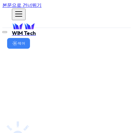
본문으로 건너뛰기
WIM Tech
제어
모터 제어의 표준어: CiA402
프로필
EtherCAT과 CANopen 기반 산업용 로봇의 모터 제어 표준
인 CiA402 프로필을 설명합니다. 상태 머신,
Controlword/Statusword 비트 구조, 동작 모드를 실제 예
시와 함께 다룹니다.
WIM Robotics Team
2026년 1월 14일
·
WR