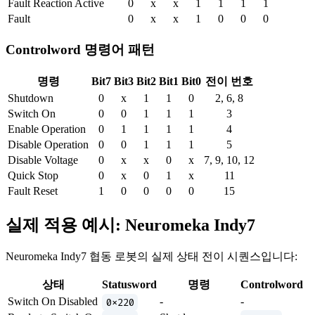
Fault Reaction Active
0
x
x
1
1
1
1
Fault
0
x
x
1
0
0
0
Controlword 명령어 패턴
명령
Bit7
Bit3
Bit2
Bit1
Bit0
전이 번호
Shutdown
0
x
1
1
0
2, 6, 8
Switch On
0
0
1
1
1
3
Enable Operation
0
1
1
1
1
4
Disable Operation
0
0
1
1
1
5
Disable Voltage
0
x
x
0
x
7, 9, 10, 12
Quick Stop
0
x
0
1
x
11
Fault Reset
1
0
0
0
0
15
실제 적용 예시: Neuromeka Indy7
Neuromeka Indy7 협동 로봇의 실제 상태 전이 시퀀스입니다:
상태
Statusword
명령
Controlword
Switch On Disabled
0x220
-
-