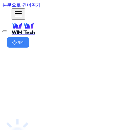
본문으로 건너뛰기
WIM Tech
제어
강화학습 기반 하위 모터 제
어: PID/ADRC를 넘어서
LLM이 대체할 수 없는 1kHz 실시간 모터 제어 영역에서, 강
화학습(RL)으로 기존 PID/ADRC 수동 튜닝을 대체하는 WIM
의 접근 방식을 소개합니다.
WIM Robotics Team
2026년 3월 3일
·
WR