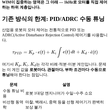
WIM이 집중하는 영역은 그 아래 — 1kHz로 모터를 직접 제어
하는 하위 계층입니다.
기존 방식의 한계: PID/ADRC 수동 튜닝
산업용 로봇의 모터 제어는 전통적으로 PID 또는
ADRC(Active Disturbance Rejection Control) 제어기를 사용합니
다.
\tau_{PID} = K_p \cdot e(
∫
=
⋅
(
)
+
(
)
+
⋅
˙
(
)
τ
K
e
t
K
e
t
d
t
K
e
t
P
I
D
p
i
d
K_p
K_i
K_d
여기서
K
,
K
,
K
는 각각 비례·적분·미분 게인입니다. 문제
p
i
d
는 이 게인 값을
로봇마다, 관절마다, 부하 조건마다 수동으로
튜닝
해야 한다는 점입니다.
문제
설명
수동 튜닝 비
로봇 1대당 엔지니어가 수일~수주 소요
용
비선형 동역
마찰, 백래시, 중력 등을 선형 제어기가 완벽히
학
보상 불가